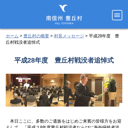
ホーム
>
豊丘村の概要
>
村長メッセージ
> 平成28年度 豊
丘村戦没者追悼式
平成28年度 豊丘村戦没者追悼式
本日ここに、多数のご遺族をはじめご来賓の皆様方をお迎
えして、「平成２8年度豊丘村戦没者ならびに海外犠牲者追