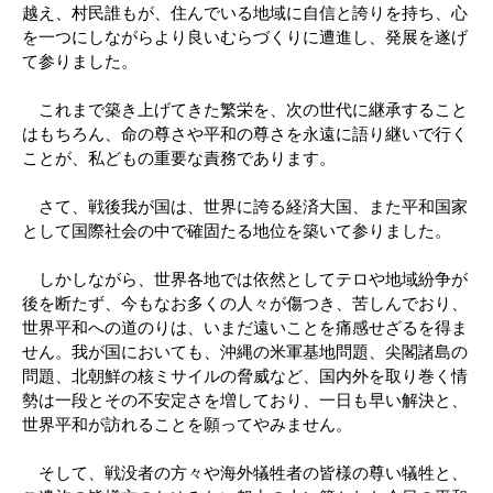
越え、村民誰もが、住んでいる地域に自信と誇りを持ち、心
を一つにしながらより良いむらづくりに遭進し、発展を遂げ
て参りました。
これまで築き上げてきた繁栄を、次の世代に継承すること
はもちろん、命の尊さや平和の尊さを永遠に語り継いで行く
ことが、私どもの重要な責務であります。
さて、戦後我が国は、世界に誇る経済大国、また平和国家
として国際社会の中で確固たる地位を築いて参りました。
しかしながら、世界各地では依然としてテロや地域紛争が
後を断たず、今もなお多くの人々が傷つき、苦しんでおり、
世界平和への道のりは、いまだ遠いことを痛感せざるを得ま
せん。我が国においても、沖縄の米軍基地問題、尖閣諸島の
問題、北朝鮮の核ミサイルの脅威など、国内外を取り巻く情
勢は一段とその不安定さを増しており、一日も早い解決と、
世界平和が訪れることを願ってやみません。
そして、戦没者の方々や海外犠牲者の皆様の尊い犠牲と、