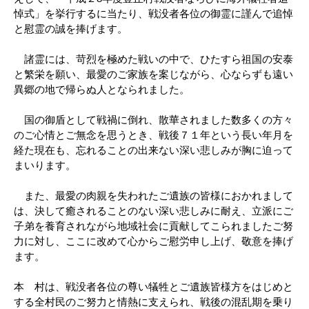
悼式」を挙行するに当たり、戦没者各位の御霊に謹んで追悼
と慰霊の誠を捧げます。
諸霊には、苛烈を極めた戦いの中で、ひたすら祖国の安泰
と繁栄を願い、最愛のご家族を案じながら、心ならずも遠い
異郷の地で帰らぬ人となられました。
国の御盾として戦禍に倒れ、散華されました数多くの方々
のご心情とご無念を思うとき、戦後７１年という長い年月を
経た現在も、忘れることの出来ない深い悲しみが胸に迫って
まいります。
また、最愛の肉親を失われたご遺族の皆様におかれまして
は、決して癒されることのない深い悲しみに耐え、立派にご
子弟を養育されながら地域社会に貢献してこられましたご努
力に対し、ここに改めて心からご慰労申し上げ、敬意を捧げ
ます。
本 村は、戦没者各位の尊い犠牲とご遺族皆様方をはじめと
する全村民のご努力と情熱に支えられ、戦後の混乱期を乗り