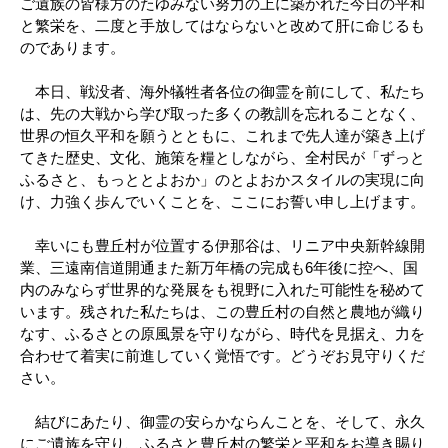
ご遺族の皆様方のたゆみない努力の上に築かれた今日の平和
と繁栄を、二度と手放してはならないと改めて肝に命じるも
のであります。
本日、戦没者、海外犠牲者各位の御霊を前にして、私たち
は、先の大戦から学び取った多くの教訓を忘れることなく、
世界の恒久平和を願うとともに、これまで先人達が築き上げ
てきた歴史、文化、施策を糧としながら、全村民が「ずっと
ふるさと、もっととよおか」のとよおかスタイルの実現に向
け、力強く歩んでいくことを、ここにお誓い申し上げます。
幸いにも豊丘村が位置する伊那谷は、リニア中央新幹線開
業、三遠南信道開通また新万年橋の完成も6年後に控へ、国
内のみならず世界的な発展をも視野に入れた可能性を秘めて
います。残された私たちは、この豊丘村の自然と農地が織り
なす、ふるさとの原風景を守りながら、時代を見据え、力を
合わせて着実に前進していく覚悟です。どうぞお見守りくだ
さい。
結びにあたり、御霊の安らかならんことを、そして、永久
にご遺族を守り、ふるさと豊丘村の繁栄と平和をお導き賜り