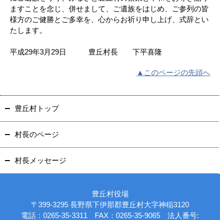
ますことを念じ、併せまして、ご遺族をはじめ、ご参列の皆
様方のご健勝とご多幸を、心からお祈り申し上げ、式辞とい
たします。
平成29年3月29日 豊丘村長 下平喜隆
▲このページの先頭へ
豊丘村トップ
村長のページ
村長メッセージ
豊丘村役場
〒399-3295 長野県下伊那郡豊丘村大字神稲3120
電話：0265-35-3311 FAX：0265-35-9065 法人番号: