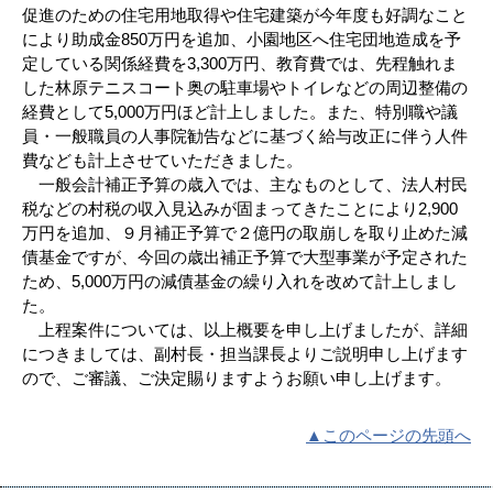
促進のための住宅用地取得や住宅建築が今年度も好調なこと
により助成金850万円を追加、小園地区へ住宅団地造成を予
定している関係経費を3,300万円、教育費では、先程触れま
した林原テニスコート奥の駐車場やトイレなどの周辺整備の
経費として5,000万円ほど計上しました。また、特別職や議
員・一般職員の人事院勧告などに基づく給与改正に伴う人件
費なども計上させていただきました。
一般会計補正予算の歳入では、主なものとして、法人村民
税などの村税の収入見込みが固まってきたことにより2,900
万円を追加、９月補正予算で２億円の取崩しを取り止めた減
債基金ですが、今回の歳出補正予算で大型事業が予定された
ため、5,000万円の減債基金の繰り入れを改めて計上しまし
た。
上程案件については、以上概要を申し上げましたが、詳細
につきましては、副村長・担当課長よりご説明申し上げます
ので、ご審議、ご決定賜りますようお願い申し上げます。
▲このページの先頭へ