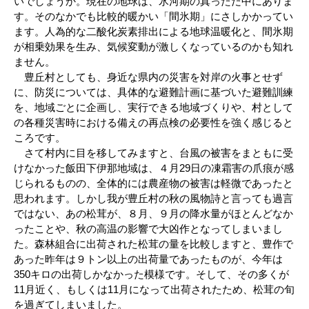
いでしょうか。現在の地球は、氷河期の真っただ中にありま
す。そのなかでも比較的暖かい「間氷期」にさしかかってい
ます。人為的な二酸化炭素排出による地球温暖化と、間氷期
が相乗効果を生み、気候変動が激しくなっているのかも知れ
ません。
豊丘村としても、身近な県内の災害を対岸の火事とせず
に、防災については、具体的な避難計画に基づいた避難訓練
を、地域ごとに企画し、実行できる地域づくりや、村として
の各種災害時における備えの再点検の必要性を強く感じると
ころです。
さて村内に目を移してみますと、台風の被害をまともに受
けなかった飯田下伊那地域は、４月29日の凍霜害の爪痕が感
じられるものの、全体的には農産物の被害は軽微であったと
思われます。しかし我が豊丘村の秋の風物詩と言っても過言
ではない、あの松茸が、８月、９月の降水量がほとんどなか
ったことや、秋の高温の影響で大凶作となってしまいまし
た。森林組合に出荷された松茸の量を比較しますと、豊作で
あった昨年は９トン以上の出荷量であったものが、今年は
350キロの出荷しかなかった模様です。そして、その多くが
11月近く、もしくは11月になって出荷されたため、松茸の旬
を過ぎてしまいました。