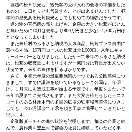
堀越の松茸観光も、観光客の受け入れの会場の準備をした
ものの、１日たりとも営業することが出来ませんでした。47
年間の歴史ある松茸観光としても初めての経験だそうです。
道の駅の直売所の売り上げも、金額の大きい松茸がほとん
ど無いために10月は去年より800万円ほど少ない1,700万円ほ
どとなってしまいました。
また豊丘村のふるさと納税の人気商品、松茸プラス自由に
選べる４品、10万円コースの松茸は全1,000口、来年にキャ
リーオーバーとなりました。したがって来年のふるさと納税
は、松茸の収穫量にもよりますが一億円分は募集が出来ない
状況です。来年の豊作を祈るばかりです。
さて、令和元年度の最重要施策の一つである公園整備につ
きまして、すでに議決を頂いているなしっこ公園は、年明
け、１月末にも造成工事が始まる予定です。年度をまたいで
来年の夏までに完成させます。また大変お待たせしたテニス
コートのある林原木門の多目的広場の駐車場等整備につきま
しても、今12月議会で了承を頂き工事に着手していきたいと
思います。
企業版ダーチャの進捗状況を説明します。都会の企業と結
んで、農作業を豊丘村で都会の社員に経験していただく事