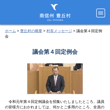
ホーム
>
豊丘村の概要
>
村長メッセージ
> 議会第４回定例
会
議会第４回定例会
令和元年第４回定例議会を招集いたしましたところ、議員
の皆様方におかれましては、何かとご多用のところ、全員の