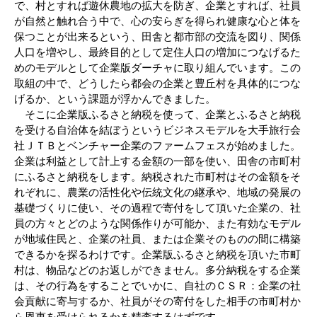
で、村とすれば遊休農地の拡大を防ぎ、企業とすれば、社員
が自然と触れ合う中で、心の安らぎを得られ健康な心と体を
保つことが出来るという、田舎と都市部の交流を図り、関係
人口を増やし、最終目的として定住人口の増加につなげるた
めのモデルとして企業版ダーチャに取り組んでいます。この
取組の中で、どうしたら都会の企業と豊丘村を具体的につな
げるか、という課題が浮かんできました。
そこに企業版ふるさと納税を使って、企業とふるさと納税
を受ける自治体を結ぼうというビジネスモデルを大手旅行会
社ＪＴＢとベンチャー企業のファームフェスが始めました。
企業は利益として計上する金額の一部を使い、田舎の市町村
にふるさと納税をします。納税された市町村はその金額をそ
れぞれに、農業の活性化や伝統文化の継承や、地域の発展の
基礎づくりに使い、その過程で寄付をして頂いた企業の、社
員の方々とどのような関係作りが可能か、また有効なモデル
が地域住民と、企業の社員、または企業そのものの間に構築
できるかを探るわけです。企業版ふるさと納税を頂いた市町
村は、物品などのお返しができません。多分納税をする企業
は、その行為をすることでいかに、自社のＣＳＲ：企業の社
会貢献に寄与するか、社員がその寄付をした相手の市町村か
ら恩恵を受けられるかを精査するはずです。