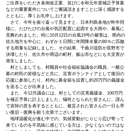
ご出席をいただき条例改正案、並びに令和元年度補正予算案
などの重要案件についてご審議頂きますことに深く感謝する
とともに、厚くお礼申し上げます。
さて、今年を振り返って見ますと、日本列島各地が昨年同
様に、たびたびの台風や気圧配置に起因する大雨や、暴風に
見舞われました。特に10月12日の台風19号の被害は、県内の
佐久地方を中心に、わずか１日間に年間降水量の80％に匹敵
する雨量を記録しました。その結果、千曲川堤防が長野市で
決壊したり、佐久市や周辺の町村、飯山市などにも大災害が
発生しました。
村としましても、村職員や社会福祉協議会の職員、一般公
募の村民の皆様などと共に、災害ボランティアとして復旧の
応援に参加したり、村内に募金箱を設置し約20万円の義援金
を送ることが出来ました。
また、今12月議会には、村としての災害義援金、100万円
を補正予算に計上しました。犠牲となられた皆さんに、謹ん
で哀悼の意を表するとともに、被災された皆さんの一日も早
い復旧・復興を願う次第でございます。
地球温暖化が進む中での、気候変動がじりじり忍び寄って
来ているのを不気味に感じている方は、少なくないのではな