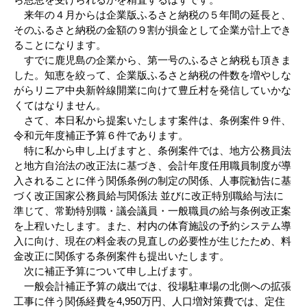
来年の４月からは企業版ふるさと納税の５年間の延長と、
そのふるさと納税の金額の９割が損金として企業が計上でき
ることになります。
すでに鹿児島の企業から、第一号のふるさと納税も頂きま
した。知恵を絞って、企業版ふるさと納税の件数を増やしな
がらリニア中央新幹線開業に向けて豊丘村を発信していかな
くてはなりません。
さて、本日私から提案いたします案件は、条例案件９件、
令和元年度補正予算６件であります。
特に私から申し上げますと、条例案件では、地方公務員法
と地方自治法の改正法に基づき、会計年度任用職員制度が導
入されることに伴う関係条例の制定の関係、人事院勧告に基
づく改正国家公務員給与関係法 並びに改正特別職給与法に
準じて、常勤特別職・議会議員・一般職員の給与条例改正案
を上程いたします。また、村内の体育施設の予約システム導
入に向け、現在の料金表の見直しの必要性が生じたため、料
金改正に関係する条例案件も提出いたします。
次に補正予算について申し上げます。
一般会計補正予算の歳出では、役場駐車場の北側への拡張
工事に伴う関係経費を4,950万円、人口増対策費では、定住