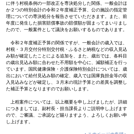
に伴う村税条例の一部改正を専決処分した関係、一般会計ほ
か２つの特別会計の令和２年度補正予算、公の施設の指定管
理についての専決処分を報告させていただきます。また、前
年度に発生した損害賠償事故の賠償額が固まってまいりまし
たので、一般案件として議決をお願いするものであります。
令和２年度補正予算の関係ですが、一般会計の歳入では、
村税・３月交付分特別交付税・ふるさと納税などの収入見込
み額が確定したことによる追加を、また、歳出では、各科目
の歳出見込み額に合わせた不用額を中心に、減額補正を行っ
ています。国民健康保険・介護保険特別会計については、歳
出において給付見込み額の確定、歳入では国庫負担金等の収
入見込みなどが確定し、３月末の現計予算との差異を調整し
た補正予算となりますのでお願いします。
上程案件については、以上概要を申し上げましたが、詳細
につきましては、副村長・担当課長よりご説明申し上げます
ので、ご審議、ご承認など賜りますよう、よろしくお願い申
し上げます。