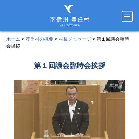
ホーム
>
豊丘村の概要
>
村長メッセージ
> 第１回議会臨時
会挨拶
第１回議会臨時会挨拶