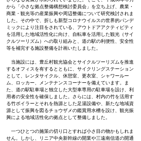
から「小さな拠点整備構想検討委員会」を立ち上げ、農業・
商業・観光等の産業振興や周辺整備について研究検討されま
した。その中で、折しも新型コロナウイルスの世界的パンデ
ミックにより注目をされている、アウトドアアクティビティ
を活用した地域活性化に向け、自転車を活用した観光（サイ
クルツーリズム）への取り組みと、道の駅の利便性、安全性
等を補完する施設整備を計画いたしました。
当施設には、豊丘村観光協会とサイクルツーリズムを推進
するオフィスを有するとともに、サイクリングステーション
として、レンタサイクル、休憩室、更衣室、シャワールー
ム、ロッカー、メンテナンスコーナーを備えています。ま
た、道の駅駐車場と独立した大型車専用の駐車場を設け、利
用者の安全性を確保しました。さらには、村内の竹を活用す
る竹ボイラーとそれを熱源とした足湯設備や、新たな地域資
源として振興を図るチョウザメの鑑賞用水槽を設け、観光振
興による地域活性化の拠点として整備しました。
一つひとつの施策の切り口とすれば小さ目の物かもしれま
せん。しかし、リニア中央新幹線の開業や三遠南信道の開通