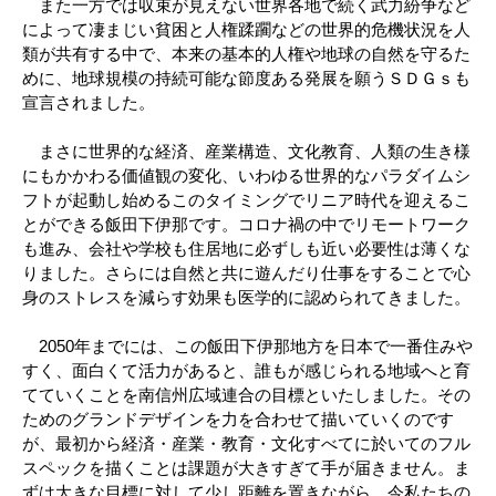
また一方では収束が見えない世界各地で続く武力紛争など
によって凄まじい貧困と人権蹂躙などの世界的危機状況を人
類が共有する中で、本来の基本的人権や地球の自然を守るた
めに、地球規模の持続可能な節度ある発展を願うＳＤＧｓも
宣言されました。
まさに世界的な経済、産業構造、文化教育、人類の生き様
にもかかわる価値観の変化、いわゆる世界的なパラダイムシ
フトが起動し始めるこのタイミングでリニア時代を迎えるこ
とができる飯田下伊那です。コロナ禍の中でリモートワーク
も進み、会社や学校も住居地に必ずしも近い必要性は薄くな
りました。さらには自然と共に遊んだり仕事をすることで心
身のストレスを減らす効果も医学的に認められてきました。
2050年までには、この飯田下伊那地方を日本で一番住みや
すく、面白くて活力があると、誰もが感じられる地域へと育
てていくことを南信州広域連合の目標といたしました。その
ためのグランドデザインを力を合わせて描いていくのです
が、最初から経済・産業・教育・文化すべてに於いてのフル
スペックを描くことは課題が大きすぎて手が届きません。ま
ずは大きな目標に対して少し距離を置きながら、今私たちの