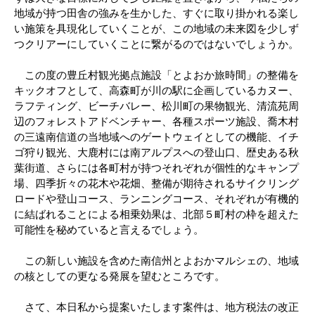
地域が持つ田舎の強みを生かした、すぐに取り掛かれる楽し
い施策を具現化していくことが、この地域の未来図を少しず
つクリアーにしていくことに繋がるのではないでしょうか。
この度の豊丘村観光拠点施設「とよおか旅時間」の整備を
キックオフとして、高森町が川の駅に企画しているカヌー、
ラフティング、ビーチバレー、松川町の果物観光、清流苑周
辺のフォレストアドベンチャー、各種スポーツ施設、喬木村
の三遠南信道の当地域へのゲートウェイとしての機能、イチ
ゴ狩り観光、大鹿村には南アルプスへの登山口、歴史ある秋
葉街道、さらには各町村が持つそれぞれが個性的なキャンプ
場、四季折々の花木や花畑、整備が期待されるサイクリング
ロードや登山コース、ランニングコース、それぞれが有機的
に結ばれることによる相乗効果は、北部５町村の枠を超えた
可能性を秘めていると言えるでしょう。
この新しい施設を含めた南信州とよおかマルシェの、地域
の核としての更なる発展を望むところです。
さて、本日私から提案いたします案件は、地方税法の改正