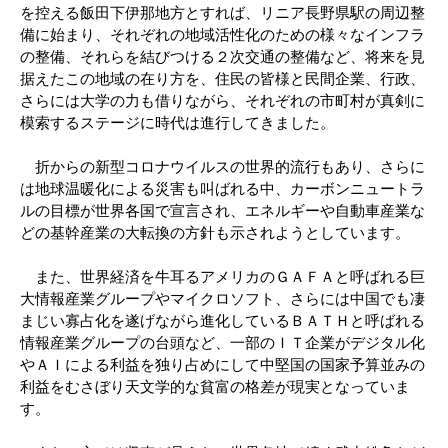
を控える飯田下伊那地方とすれば、リニア長野県駅の周辺整
備に始まり、それぞれの地域活性化のための様々なインフラ
の整備、それらを結びつける２次交通の整備など、将来を見
据えたこの地域の在り方を、住民の皆様と民間企業、行政、
さらには大学の力も借りながら、それぞれの市町村が真剣に
模索するステージに時代は進行してきました。
折からの新型コロナウイルスの世界的流行もあり、さらに
は地球温暖化による災害も叫ばれる中、カーボンニュートラ
ルの目標が世界各国で宣言され、エネルギーや自動車産業な
どの基幹産業の大転換の方針も示されようとしています。
また、世界経済を牛耳るアメリカのＧＡＦＡと呼ばれる巨
大情報産業グループやマイクロソフト、さらには中国でも凄
まじい寡占化を遂げながら進化しているＢＡＴＨと呼ばれる
情報産業グループの台頭など、一部のＩＴ企業がデジタル化
やＡＩによる利益を独り占めにして中堅国の国家予算並みの
利益をむさぼり天文学的な貧富の格差が現実となっていま
す。