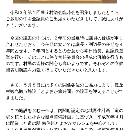
令和３年第１回豊丘村議会臨時会を召集しましたところ、
ご多用の中を全議員のご出席をいただきまして、誠にありが
とうございます。
今回の議案の中心は、２年前の当選時に議員の皆様が申し
合わせたとおり、今任期に於いては議長・副議長の任期を４
年間とせず、２年間とするとの合意から本日議長、副議長選
挙を行い、そのことに伴う常任委員会の構成の再編を行うも
のです。村民の皆様の関心も高いようです。それぞれの立候
補表明演説を力強く行っていただきたいと思います。
さて、５月８日には多くの関係各位のご協力により、豊丘
村観光拠点施設「とよおか旅時間」の竣工を迎えることがで
きました。
この施設を含む一帯は、内閣府認定の地域再生計画「道の
駅を核とした小さな拠点整備計画」に基づき、平成30年４月
に開業した道の駅 南信州とよおかマルシェを中心として、
さらなる発展が求められていました。そこで、平成30年８月