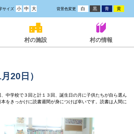
小
中
大
白
黒
青
黄
字サイズ
背景色変更
村の施設
村の情報
1月20日）
回、中学校で３回と計１３回、誕生日の月に子供たちが自ら選ん
日本をきっかけに読書週間が身につけば幸いです。読書は人間に