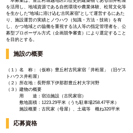
本募集は、豊丘村堀越地区の歴史的建築物である旧井桁屋
を活用し、地域資源である自然環境や農業体験、松茸文化等
を生かした“地域に溶け込む古民家宿”として運営するにあた
り、施設運営の実績とノウハウ（知識・方法・技術）を有
し、かつ地域との協働を重視する法人等の指定管理者を、公
募型プロポーザル方式（企画競争審査）により選定すること
を目的とする。
施設の概要
（１）名 称：（仮称）豊丘村古民家宿「井桁屋」（旧ゲス
トハウス井桁屋）
（２）所在地：長野県下伊那郡豊丘村大字河野
（３）建物の概要
用 途：宿泊施設（古民家宿）
敷地面積：1223.29平米（うち駐車場258.47平米）
施設概要：古民家（母屋）、土蔵等 概ね320平米
応募資格