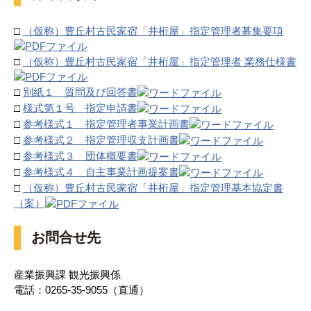
□
（仮称）豊丘村古民家宿「井桁屋」指定管理者募集要項
□
（仮称）豊丘村古民家宿「井桁屋」指定管理者 業務仕様書
□
別紙１ 質問及び回答書
□
様式第１号 指定申請書
□
参考様式１ 指定管理者事業計画書
□
参考様式２ 指定管理収支計画書
□
参考様式３ 団体概要書
□
参考様式４ 自主事業計画提案書
□
（仮称）豊丘村古民家宿「井桁屋」指定管理基本協定書
（案）
お問合せ先
産業振興課 観光振興係
電話：0265-35-9055（直通）