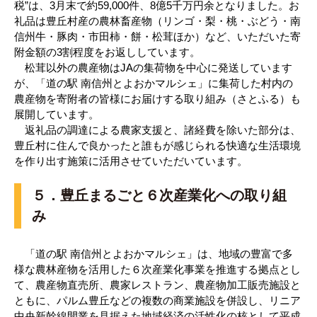
税”は、3月末で約59,000件、8億5千万円余となりました。お
礼品は豊丘村産の農林畜産物（リンゴ・梨・桃・ぶどう・南
信州牛・豚肉・市田柿・餅・松茸ほか）など、いただいた寄
附金額の3割程度をお返ししています。
松茸以外の農産物はJAの集荷物を中心に発送しています
が、「道の駅 南信州とよおかマルシェ」に集荷した村内の
農産物を寄附者の皆様にお届けする取り組み（さとふる）も
展開しています。
返礼品の調達による農家支援と、諸経費を除いた部分は、
豊丘村に住んで良かったと誰もが感じられる快適な生活環境
を作り出す施策に活用させていただいています。
５．豊丘まるごと６次産業化への取り組
み
「道の駅 南信州とよおかマルシェ」は、地域の豊富で多
様な農林産物を活用した６次産業化事業を推進する拠点とし
て、農産物直売所、農家レストラン、農産物加工販売施設と
ともに、パルム豊丘などの複数の商業施設を併設し、リニア
中央新幹線開業を見据えた地域経済の活性化の核として平成