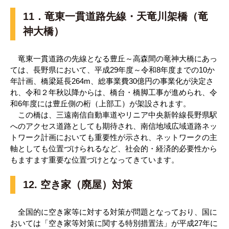
11．竜東一貫道路先線・天竜川架橋（竜
神大橋）
竜東一貫道路の先線となる豊丘～高森間の竜神大橋にあっ
ては、長野県において、平成29年度～令和8年度までの10か
年計画、橋梁延長264m、総事業費30億円の事業化が決定さ
れ、令和２年秋以降からは、橋台・橋脚工事が進められ、令
和6年度には豊丘側の桁（上部工）が架設されます。
この橋は、三遠南信自動車道やリニア中央新幹線長野県駅
へのアクセス道路としても期待され、南信地域広域道路ネッ
トワーク計画においても重要性が示され、ネットワークの主
軸としても位置づけられるなど、社会的・経済的必要性から
もますます重要な位置づけとなってきています。
12. 空き家（廃屋）対策
全国的に空き家等に対する対策が問題となっており、国に
おいては「空き家等対策に関する特別措置法」が平成27年に