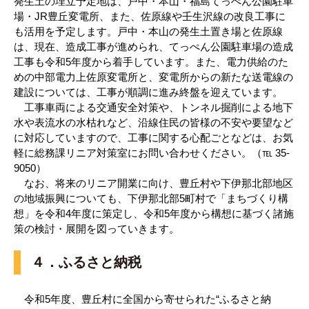
発生土の埋立予定地は、戸中・本山・福島てっぺん公園駐車
場・JR豊丘変電所、また、佐原線や壬生沢線の改良工事に
も活用を予定します。戸中・本山の発生土置き場と佐原線
は、現在、造成工事が進められ、てっぺん公園駐車場の造成
工事も令和5年度から着手しています。また、電力供給のた
めの中部電力上佐原変電所と、変電所からの新たな送電線の
建設については、工事が順調に進み終盤を迎えています。
工事車両による交通安全対策や、トンネル掘削による地下
水や表流水の水枯れなど、沿線住民の皆様の不安や要望など
に対応していますので、工事に関する心配ごとなどは、お気
軽に総務課リニア対策室にお問い合わせください。（℡ 35-
9050）
なお、将来のリニア開業に向け、豊丘村や下伊那北部地区
の地域振興についても、下伊那北部5町村で「まちづくり構
想」を令和4年度に策定し、令和5年度から構想に基づく諸施
策の検討・展開を図っていきます。
４．ふるさと納税
令和5年度、豊丘村に全国から寄せられた“ふるさと納