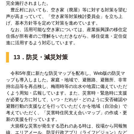
完全施行されました。
豊丘村においても、空き家（廃屋）等に対する対策を望む
声が高まっていて、「空き家等対策検討委員会」を立ち上
げ、基本方針等を定めて対策を進めています。
なお、活用可能な空き家については、産業振興課の移住定
住係が所有者のご理解をいただきながら、移住促進・定住促
進に活用するよう対応しています。
13．防災・減災対策
令和5年度に新たな防災マップを配布し、Web版の防災マ
ップも導入しました。家庭・地域で、避難路、避難所、非常
持出品等を再点検し、梅雨時等の出水や地震に備えていただ
くよう周知・広報しています。また、災害時・緊急時に支援
が必要な方に対して、いつ・だれが・どのように安否確認や
避難行動の支援などを行っていただくかを地域（自治会）で
考えていただく、「災害時住民支え合いマップ」の作成・更
新の支援を行っています。
大規模な災害が発生する恐れのある時は、役場から同報無
線、エリアメール、防災行政アプリ（ライフビジョン）など