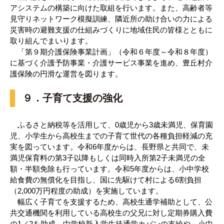
アシステムの構築に向けた取組を行います。また、高齢者等
見守りネットワーク模擬訓練、隣近所の助け合いの力による
災害時の避難支援の仕組みづくりに地域住民の皆様とともに
取り組んでまいります。
「第９期介護保険事業計画」（令和６年度～令和８年度）
に基づく介護予防事業・介護サービス事業を進め、豊丘村介
護保険の円滑な運営を図ります。
９．子育て支援の強化
ふるさと納税等を活用して、0歳児から3歳未満児、保育園
児、小学生から高校生までの子育て世代の各種負担軽減の充
実を図っています。令和6年度からは、長野県と共同で、未
満児保育料の第3子以降もしくは同時入所第2子未満児の全
額・半額免除も行っています。令和5年度からは、小中学校
給食費の無償化を目指し、国に先駆けて村による6割負担
（2,000万円程度の助成）を実施しています。
幅広く子育てを支援するため、高校生通学補助として、公
共交通機関を利用している高校生の父兄に対し定期券購入費
の1／2を助成。中学校新入学生徒通学カバンの支給や、小中