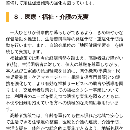
整備して定住促進施策の強化も図っています。
８．医療・福祉・介護の充実
一人ひとりが健康的な暮らしができるよう、きめ細やかな
保健活動を推進し、生活習慣病等の発症予防・重症化予防活
動を行います。また、自治会単位の「地区健康学習会」を継
続して実施します。
福祉施策では昨今の経済情勢を踏まえ、高齢者及び障がい
者(児)、生活困窮者に対して、個人の尊厳を尊重しながら、
本人及びご家族の負担軽減を目的に、関係機関(事業所・民
生児童委員・ケアマネージャー・相談支援専門員等)との連
携を強化して、より有効な福祉サービスへの助言や誘導を図
ります。交通弱者対策としての福祉タクシー事業について
は、利用者のニーズを捉えつつ適切な実施を図るとともに、
不便や困難を抱えている方への積極的な周知広報を行いま
す。
高齢者施策では、年齢を重ねても住み慣れた地域で安心し
て生活できる住環境の整備、医療と介護の連携、介護予防、
生活支援を一体的かつ総合的に実施できるよう、地域包括ケ