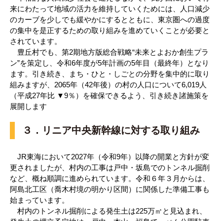
来にわたって地域の活力を維持していくためには、人口減少
のカーブを少しでも緩やかにするとともに、東京圏への過度
の集中を是正するための取り組みを進めていくことが必要と
されています。
豊丘村でも、第2期地方版総合戦略“未来とよおか創生プラ
ン”を策定し、令和6年度が5年計画の5年目（最終年）となり
ます。引き続き、まち・ひと・しごとの分野を集中的に取り
組みますが、2065年（42年後）の村の人口について6,019人
（平成27年比 ▼9％）を確保できるよう、引き続き諸施策を
展開します
３．リニア中央新幹線に対する取り組み
JR東海において2027年（令和9年）以降の開業と方針が変
更されましたが、村内の工事は戸中・坂島でのトンネル掘削
など、概ね順調に進められています。令和６年３月からは、
阿島北工区（喬木村境の明かり区間）に関係した準備工事も
始まっています。
村内のトンネル掘削による発生土は225万㎥と見込まれ、