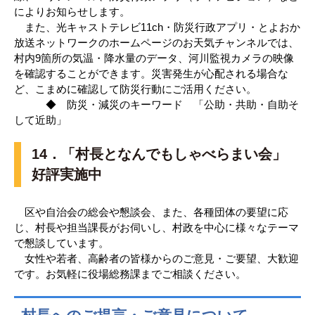
によりお知らせします。
また、光キャストテレビ11ch・防災行政アプリ・とよおか
放送ネットワークのホームページのお天気チャンネルでは、
村内9箇所の気温・降水量のデータ、河川監視カメラの映像
を確認することができます。災害発生が心配される場合な
ど、こまめに確認して防災行動にご活用ください。
◆ 防災・減災のキーワード 「公助・共助・自助そ
して近助」
14．「村長となんでもしゃべらまい会」
好評実施中
区や自治会の総会や懇談会、また、各種団体の要望に応
じ、村長や担当課長がお伺いし、村政を中心に様々なテーマ
で懇談しています。
女性や若者、高齢者の皆様からのご意見・ご要望、大歓迎
です。お気軽に役場総務課までご相談ください。