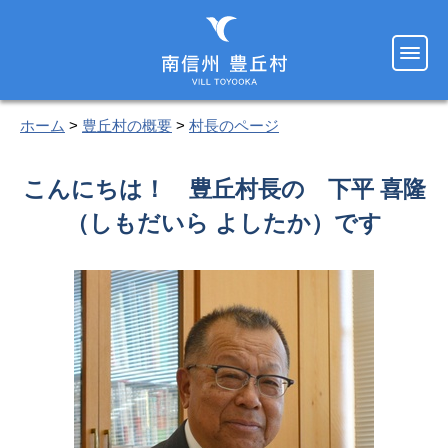
ホーム
>
豊丘村の概要
>
村長のページ
こんにちは！ 豊丘村長の 下平 喜隆
（しもだいら よしたか）です