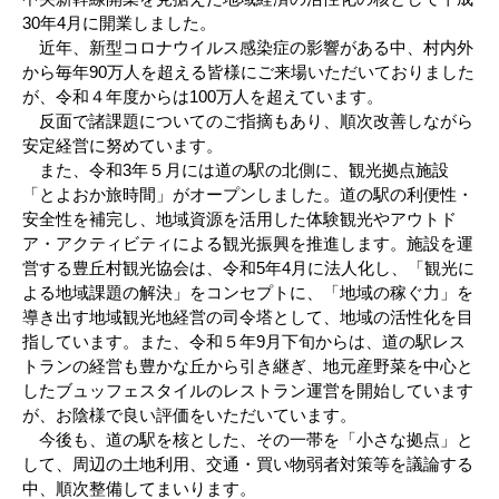
30年4月に開業しました。
近年、新型コロナウイルス感染症の影響がある中、村内外
から毎年90万人を超える皆様にご来場いただいておりました
が、令和４年度からは100万人を超えています。
反面で諸課題についてのご指摘もあり、順次改善しながら
安定経営に努めています。
また、令和3年５月には道の駅の北側に、観光拠点施設
「とよおか旅時間」がオープンしました。道の駅の利便性・
安全性を補完し、地域資源を活用した体験観光やアウトド
ア・アクティビティによる観光振興を推進します。施設を運
営する豊丘村観光協会は、令和5年4月に法人化し、「観光に
よる地域課題の解決」をコンセプトに、「地域の稼ぐ力」を
導き出す地域観光地経営の司令塔として、地域の活性化を目
指しています。また、令和５年9月下旬からは、道の駅レス
トランの経営も豊かな丘から引き継ぎ、地元産野菜を中心と
したブュッフェスタイルのレストラン運営を開始しています
が、お陰様で良い評価をいただいています。
今後も、道の駅を核とした、その一帯を「小さな拠点」と
して、周辺の土地利用、交通・買い物弱者対策等を議論する
中、順次整備してまいります。