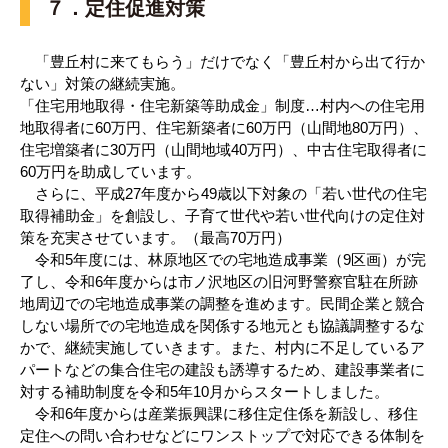
７．定住促進対策
「豊丘村に来てもらう」だけでなく「豊丘村から出て行か
ない」対策の継続実施。
「住宅用地取得・住宅新築等助成金」制度…村内への住宅用
地取得者に60万円、住宅新築者に60万円（山間地80万円）、
住宅増築者に30万円（山間地域40万円）、中古住宅取得者に
60万円を助成しています。
さらに、平成27年度から49歳以下対象の「若い世代の住宅
取得補助金」を創設し、子育て世代や若い世代向けの定住対
策を充実させています。（最高70万円）
令和5年度には、林原地区での宅地造成事業（9区画）が完
了し、令和6年度からは市ノ沢地区の旧河野警察官駐在所跡
地周辺での宅地造成事業の調整を進めます。民間企業と競合
しない場所での宅地造成を関係する地元とも協議調整するな
かで、継続実施していきます。また、村内に不足しているア
パートなどの集合住宅の建設も誘導するため、建設事業者に
対する補助制度を令和5年10月からスタートしました。
令和6年度からは産業振興課に移住定住係を新設し、移住
定住への問い合わせなどにワンストップで対応できる体制を