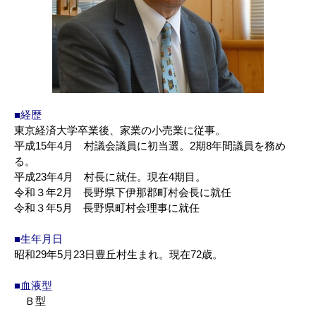
■経歴
東京経済大学卒業後、家業の小売業に従事。
平成15年4月 村議会議員に初当選。2期8年間議員を務め
る。
平成23年4月 村長に就任。現在4期目。
令和３年2月 長野県下伊那郡町村会長に就任
令和３年5月 長野県町村会理事に就任
■生年月日
昭和29年5月23日豊丘村生まれ。現在72歳。
■血液型
Ｂ型