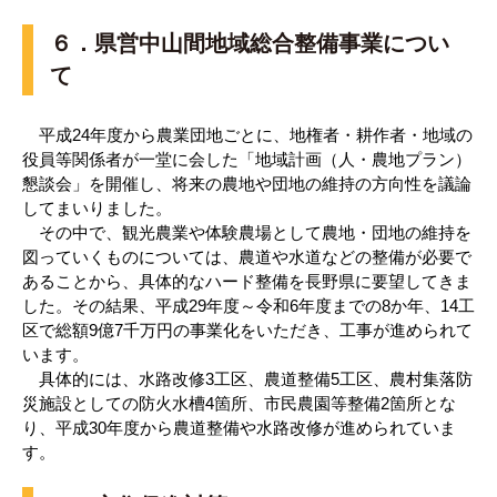
６．県営中山間地域総合整備事業につい
て
平成24年度から農業団地ごとに、地権者・耕作者・地域の
役員等関係者が一堂に会した「地域計画（人・農地プラン）
懇談会」を開催し、将来の農地や団地の維持の方向性を議論
してまいりました。
その中で、観光農業や体験農場として農地・団地の維持を
図っていくものについては、農道や水道などの整備が必要で
あることから、具体的なハード整備を長野県に要望してきま
した。その結果、平成29年度～令和6年度までの8か年、14工
区で総額9億7千万円の事業化をいただき、工事が進められて
います。
具体的には、水路改修3工区、農道整備5工区、農村集落防
災施設としての防火水槽4箇所、市民農園等整備2箇所とな
り、平成30年度から農道整備や水路改修が進められていま
す。