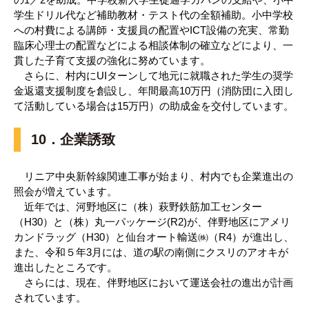
学生ドリル代など補助教材・テスト代の全額補助。小中学校
への村費による講師・支援員の配置やICT設備の充実、常勤
臨床心理士の配置などによる相談体制の確立などにより、一
貫した子育て支援の強化に努めています。
さらに、村内にUIターンして地元に就職された学生の奨学
金返還支援制度を創設し、年間最高10万円（消防団に入団し
て活動している場合は15万円）の助成金を交付しています。
10．企業誘致
リニア中央新幹線関連工事が始まり、村内でも企業進出の
照会が増えています。
近年では、河野地区に（株）萩野鉄筋加工センター
（H30）と（株）丸一パッケージ(R2)が、伴野地区にアメリ
カンドラッグ（H30）と仙台オート輸送㈱（R4）が進出し、
また、令和５年3月には、道の駅の南側にクスリのアオキが
進出したところです。
さらには、現在、伴野地区において運送会社の進出が計画
されています。