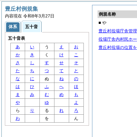
豊丘村例規集
例規名称
内容現在 令和8年3月27日
■ や
体系
五十音
豊丘村役場庁舎管理
五十音表
役場庁舎内村民ホー
あ
い
う
え
お
豊丘村役場の位置を
か
き
く
け
こ
さ
し
す
せ
そ
た
ち
つ
て
と
な
に
ぬ
ね
の
は
ひ
ふ
へ
ほ
ま
み
む
め
も
や
ゆ
よ
ら
り
る
れ
ろ
わ
を
ん