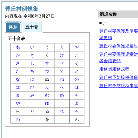
豊丘村例規集
例規名称
内容現在 令和8年3月27日
■ よ
体系
五十音
豊丘村要保護及準要
給要綱
五十音表
豊丘村要保護児童対
あ
い
う
え
お
豊丘村要保護児童対
か
き
く
け
こ
者会議要領
さ
し
す
せ
そ
用務員服務規程
た
ち
つ
て
と
豊丘村予防接種健康
な
に
ぬ
ね
の
豊丘村予防接種事故
は
ひ
ふ
へ
ほ
ま
み
む
め
も
や
ゆ
よ
ら
り
る
れ
ろ
わ
を
ん