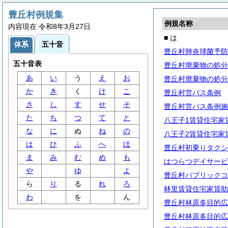
豊丘村例規集
例規名称
内容現在 令和8年3月27日
■ は
体系
五十音
豊丘村肺炎球菌予防
五十音表
豊丘村廃棄物の処分
あ
い
う
え
お
豊丘村廃棄物の処分
か
き
く
け
こ
豊丘村営バス条例
さ
し
す
せ
そ
豊丘村営バス条例施
た
ち
つ
て
と
八王子1賃貸住宅家
な
に
ぬ
ね
の
八王子2賃貸住宅家
は
ひ
ふ
へ
ほ
豊丘村初乗りタクシ
ま
み
む
め
も
はつらつデイサービ
や
ゆ
よ
豊丘村パブリックコ
ら
り
る
れ
ろ
林里賃貸住宅家賃助
わ
を
ん
豊丘村林原多目的広
豊丘村林原多目的広