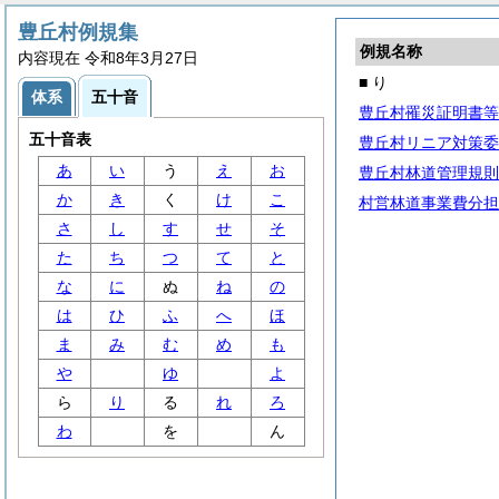
豊丘村例規集
例規名称
内容現在 令和8年3月27日
■ り
体系
五十音
豊丘村罹災証明書等
五十音表
豊丘村リニア対策委
あ
い
う
え
お
豊丘村林道管理規則
か
き
く
け
こ
村営林道事業費分担
さ
し
す
せ
そ
た
ち
つ
て
と
な
に
ぬ
ね
の
は
ひ
ふ
へ
ほ
ま
み
む
め
も
や
ゆ
よ
ら
り
る
れ
ろ
わ
を
ん