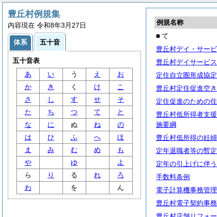
豊丘村例規集
例規名称
内容現在 令和8年3月27日
■ て
体系
五十音
豊丘村デイ・サービ
五十音表
豊丘村デイサービス
あ
い
う
え
お
定住自立圏形成協定
か
き
く
け
こ
豊丘村定住促進空き
さ
し
す
せ
そ
定住促進のための住
た
ち
つ
て
と
豊丘村低所得者支援
な
に
ぬ
ね
の
施要綱
は
ひ
ふ
へ
ほ
豊丘村低所得の妊婦
ま
み
む
め
も
定年退職者等の暫定
や
ゆ
よ
定年の引上げに伴う
ら
り
る
れ
ろ
手数料条例
わ
を
ん
電子計算機事務管理
豊丘村電子契約事務
豊丘村店舗リフォー