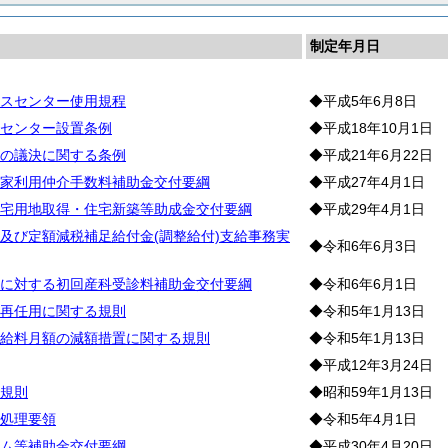
制定年月日
スセンター使用規程
◆平成5年6月8日
センター設置条例
◆平成18年10月1日
の議決に関する条例
◆平成21年6月22日
家利用仲介手数料補助金交付要綱
◆平成27年4月1日
宅用地取得・住宅新築等助成金交付要綱
◆平成29年4月1日
及び定額減税補足給付金(調整給付)支給事務実
◆令和6年6月3日
に対する初回産科受診料補助金交付要綱
◆令和6年6月1日
再任用に関する規則
◆令和5年1月13日
給料月額の減額措置に関する規則
◆令和5年1月13日
◆平成12年3月24日
規則
◆昭和59年1月13日
処理要領
◆令和5年4月1日
ム等補助金交付要綱
◆平成30年4月20日