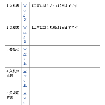
1.入札書
W
1工事に対し入札は2回までです
or
d
版
2.見積書
W
1工事に対し見積は2回までです
or
d
版
3.委任状
W
or
d
版
4.入札辞
W
退届
or
d
版
5.質疑応
W
答書
or
d