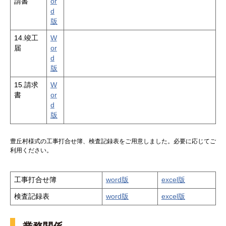
請書
or
d
版
14.竣工
W
届
or
d
版
15.請求
W
書
or
d
版
豊丘村様式の工事打合せ簿、検査記録表をご用意しました。必要に応じてご
利用ください。
工事打合せ簿
word版
excel版
検査記録表
word版
excel版