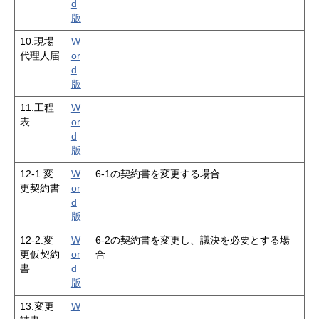
d
版
10.現場
W
代理人届
or
d
版
11.工程
W
表
or
d
版
12-1.変
W
6-1の契約書を変更する場合
更契約書
or
d
版
12-2.変
W
6-2の契約書を変更し、議決を必要とする場
更仮契約
or
合
書
d
版
13.変更
W