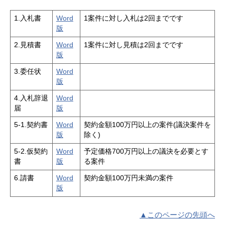
1.入札書
Word
1案件に対し入札は2回までです
版
2.見積書
Word
1案件に対し見積は2回までです
版
3.委任状
Word
版
4.入札辞退
Word
届
版
5-1.契約書
Word
契約金額100万円以上の案件(議決案件を
版
除く)
5-2.仮契約
Word
予定価格700万円以上の議決を必要とす
書
版
る案件
6.請書
Word
契約金額100万円未満の案件
版
▲このページの先頭へ