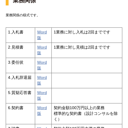
業務関係
業務関係の様式です。
1.入札書
Word
1業務に対し入札は2回までです
版
2.見積書
Word
1業務に対し見積は2回までです
版
3.委任状
Word
版
4.入札辞退届
Word
版
5.質疑応答書
Word
版
6.契約書
Word
契約金額100万円以上の業務
版
標準的な契約書（設計コンサルを除
く）