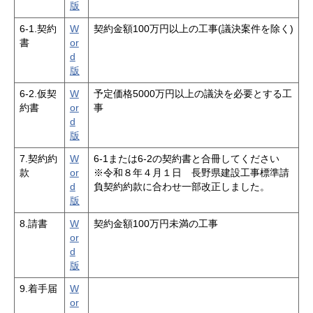
版
6-1.契約
W
契約金額100万円以上の工事(議決案件を除く)
書
or
d
版
6-2.仮契
W
予定価格5000万円以上の議決を必要とする工
約書
or
事
d
版
7.契約約
W
6-1または6-2の契約書と合冊してください
款
or
※令和８年４月１日 長野県建設工事標準請
d
負契約約款に合わせ一部改正しました。
版
8.請書
W
契約金額100万円未満の工事
or
d
版
9.着手届
W
or