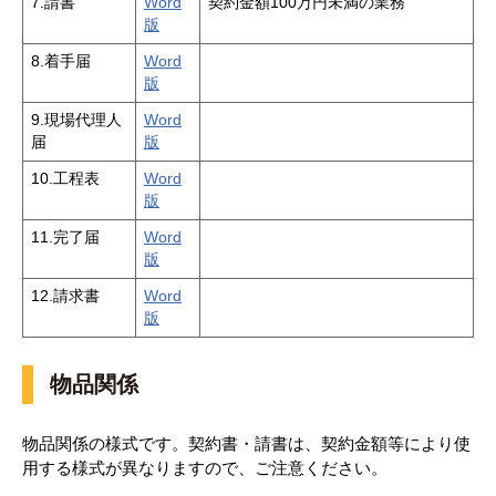
7.請書
Word
契約金額100万円未満の業務
版
8.着手届
Word
版
9.現場代理人
Word
届
版
10.工程表
Word
版
11.完了届
Word
版
12.請求書
Word
版
物品関係
物品関係の様式です。契約書・請書は、契約金額等により使
用する様式が異なりますので、ご注意ください。