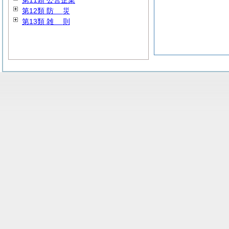
第11類 公営企業
第12類
防
災
第13類
雑
則