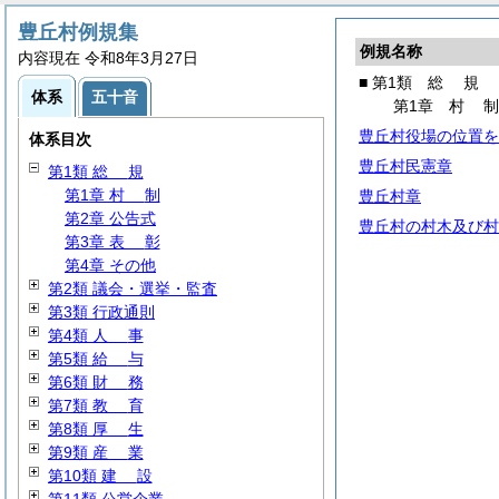
豊丘村例規集
例規名称
内容現在 令和8年3月27日
■ 第1類
総
規
体系
五十音
第1章
村
豊丘村役場の位置を
体系目次
豊丘村民憲章
第1類
総
規
第1章
村
制
豊丘村章
第2章 公告式
豊丘村の村木及び村
第3章
表
彰
第4章 その他
第2類 議会・選挙・監査
第3類 行政通則
第4類
人
事
第5類
給
与
第6類
財
務
第7類
教
育
第8類
厚
生
第9類
産
業
第10類
建
設