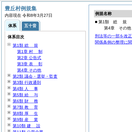
豊丘村例規集
例規名称
内容現在 令和8年3月27日
■ 第1類
総
規
体系
五十音
第4章 その他
刑法等の一部を改正
体系目次
関係条例の整理に関
第1類
総
規
第1章
村
制
第2章 公告式
第3章
表
彰
第4章 その他
第2類 議会・選挙・監査
第3類 行政通則
第4類
人
事
第5類
給
与
第6類
財
務
第7類
教
育
第8類
厚
生
第9類
産
業
第10類
建
設