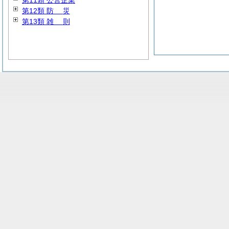
第11類 公営企業
第12類
防
災
第13類
雑
則