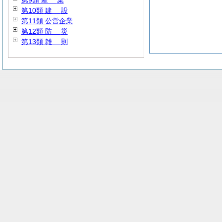
第9類
産
業
第10類
建
設
第11類 公営企業
第12類
防
災
第13類
雑
則