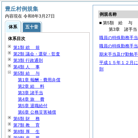
豊丘村例規集
例規名称
内容現在 令和8年3月27日
■ 第5類
給
与
体系
五十音
第3章 諸手当
職員の特殊勤務手当
体系目次
職員の特殊勤務手当
第1類
総
規
第2類 議会・選挙・監査
期末手当及び勤勉手
第3類 行政通則
平成１５年１２月に
第4類
人
事
則
第5類
給
与
第1章 報酬・費用弁償
第2章
給
料
第3章 諸手当
第4章
旅
費
第5章 退職給付
第6章 公務災害補償
第6類
財
務
第7類
教
育
第8類
厚
生