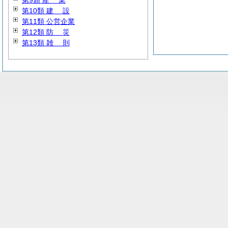
第9類
産
業
第10類
建
設
第11類 公営企業
第12類
防
災
第13類
雑
則