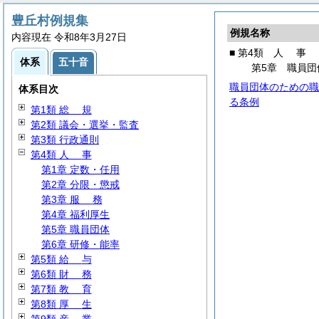
豊丘村例規集
例規名称
内容現在 令和8年3月27日
■ 第4類
人
事
体系
五十音
第5章 職員団
職員団体のための職
体系目次
る条例
第1類
総
規
第2類 議会・選挙・監査
第3類 行政通則
第4類
人
事
第1章 定数・任用
第2章 分限・懲戒
第3章
服
務
第4章 福利厚生
第5章 職員団体
第6章 研修・能率
第5類
給
与
第6類
財
務
第7類
教
育
第8類
厚
生