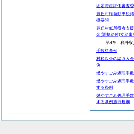
固定資産評価審査委
豊丘村軽自動車税(
扱要領
豊丘村低所得者支援
金(調整給付)支給
第4章 税外収
手数料条例
村税以外の諸収入金
例
燃やすごみ処理手数
燃やすごみ処理手数
する条例
燃やすごみ処理手数
する条例施行規則