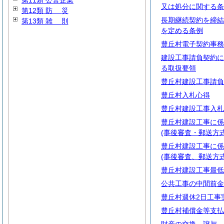
第11類 公営企業
又は処分に関する条
第12類
防
災
長期継続契約を締結
第13類
雑
則
を定める条例
豊丘村電子契約事務
建設工事請負契約に
る取扱要領
豊丘村建設工事請負
豊丘村入札心得
豊丘村建設工事入札
豊丘村建設工事に係
(事後審査・郵送方
豊丘村建設工事に係
(事後審査、郵送方
豊丘村建設工事最低
公共工事の中間前金
豊丘村週休2日工事
豊丘村補償金等支払