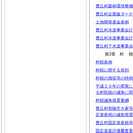
豊丘村森林環境整備
豊丘村企業版ダーチ
土地開発基金条例
豊丘村水道事業会計
豊丘村水道事業会計
豊丘村下水道事業会
第3章
村
村税条例
村税に関する規則
村税の徴収等の特例
平成２０年の雹害に
る村民税の減免に関
村税減免措置要綱
豊丘村危険空き家等
定資産税の減免措置
豊丘村固定資産税等
固定資産評価審査委