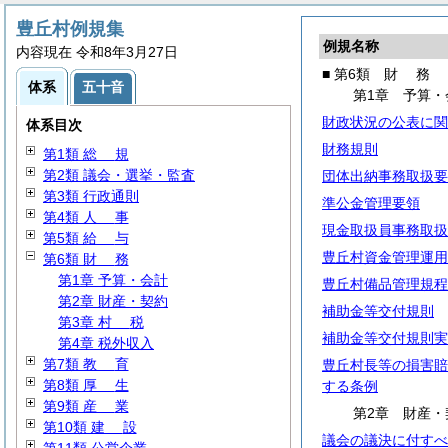
豊丘村例規集
例規名称
内容現在 令和8年3月27日
■ 第6類
財
務
体系
五十音
第1章 予算・
財政状況の公表に関
体系目次
財務規則
第1類
総
規
第2類 議会・選挙・監査
団体出納事務取扱要
第3類 行政通則
準公金管理要領
第4類
人
事
現金取扱員事務取扱
第5類
給
与
豊丘村資金管理運用
第6類
財
務
第1章 予算・会計
豊丘村備品管理規程
第2章 財産・契約
補助金等交付規則
第3章
村
税
補助金等交付規則実
第4章 税外収入
第7類
教
育
豊丘村長等の損害賠
第8類
厚
生
する条例
第9類
産
業
第2章 財産・
第10類
建
設
議会の議決に付すべ