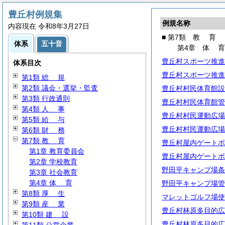
豊丘村例規集
例規名称
内容現在 令和8年3月27日
■ 第7類
教
育
体系
五十音
第4章
体
豊丘村スポーツ推進
体系目次
豊丘村スポーツ推進
第1類
総
規
第2類 議会・選挙・監査
豊丘村村民体育館設
第3類 行政通則
豊丘村村民体育館管
第4類
人
事
豊丘村村民運動広場
第5類
給
与
豊丘村村民運動広場
第6類
財
務
第7類
教
育
豊丘村屋内ゲートボ
第1章 教育委員会
豊丘村屋内ゲートボ
第2章 学校教育
野田平キャンプ場条
第3章 社会教育
第4章
体
育
野田平キャンプ場管
第8類
厚
生
マレットゴルフ場使
第9類
産
業
豊丘村林原多目的広
第10類
建
設
豊丘村林原多目的広