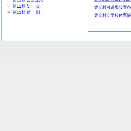
第11類 公営企業
第12類
防
災
豊丘村弓道場設置条
第13類
雑
則
豊丘村立学校体育施