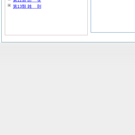
第12類
防
災
第13類
雑
則