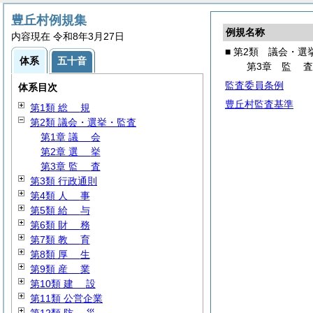
豊丘村例規集
例規名称
内容現在 令和8年3月27日
■ 第2類 議会・選
体系
五十音
第3章
監
監査委員条例
体系目次
豊丘村監査基準
第1類
総
規
第2類 議会・選挙・監査
第1章
議
会
第2章
選
挙
第3章
監
査
第3類 行政通則
第4類
人
事
第5類
給
与
第6類
財
務
第7類
教
育
第8類
厚
生
第9類
産
業
第10類
建
設
第11類 公営企業