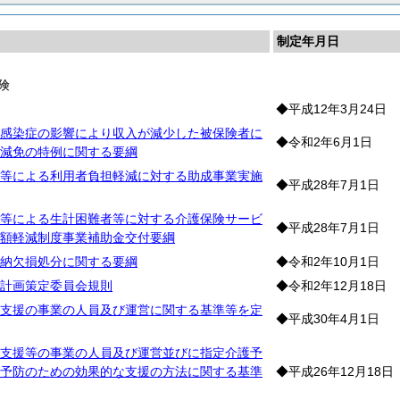
制定年月日
険
◆平成12年3月24日
感染症の影響により収入が減少した被保険者に
◆令和2年6月1日
減免の特例に関する要綱
等による利用者負担軽減に対する助成事業実施
◆平成28年7月1日
等による生計困難者等に対する介護保険サービ
◆平成28年7月1日
額軽減制度事業補助金交付要綱
納欠損処分に関する要綱
◆令和2年10月1日
計画策定委員会規則
◆令和2年12月18日
支援の事業の人員及び運営に関する基準等を定
◆平成30年4月1日
支援等の事業の人員及び運営並びに指定介護予
予防のための効果的な支援の方法に関する基準
◆平成26年12月18日