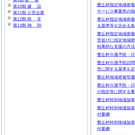
第9類
産
業
豊丘村指定地域密着
第10類
建
設
サービス事業所の指
第11類 公営企業
第12類
防
災
豊丘村指定地域密着
第13類
雑
則
る基準等を定める条
豊丘村指定地域密着
営並びに指定地域密
効果的な支援の方法
豊丘村介護予防・日
豊丘村介護予防訪問
営に関する基準を定
豊丘村地域密着型通
豊丘村介護予防・日
の指定等に関する要
豊丘村特別地域加算
豊丘村特別地域加算
付要綱
豊丘村特別地域加算
付要綱