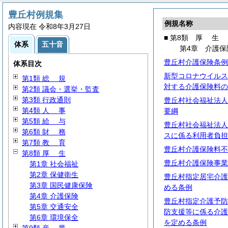
豊丘村例規集
例規名称
内容現在 令和8年3月27日
■ 第8類
厚
生
体系
五十音
第4章 介護保
豊丘村介護保険条例
体系目次
新型コロナウイルス
第1類
総
規
対する介護保険料の
第2類 議会・選挙・監査
第3類 行政通則
豊丘村社会福祉法人
第4類
人
事
要綱
第5類
給
与
豊丘村社会福祉法人
第6類
財
務
スに係る利用者負担
第7類
教
育
豊丘村介護保険料不
第8類
厚
生
豊丘村介護保険事業
第1章 社会福祉
第2章 保健衛生
豊丘村指定居宅介護
第3章 国民健康保険
める条例
第4章 介護保険
豊丘村指定介護予防
第5章 交通安全
防支援等に係る介護
第6章 環境保全
を定める条例