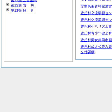
第11類 公営企業
第12類
防
災
歴史民俗資料館運営
第13類
雑
則
豊丘村交流学習セン
豊丘村交流学習セン
豊丘村生活リズム改
豊丘村青少年健全育
豊丘村男女共同参画
豊丘村成人式貸衣装
交付要綱