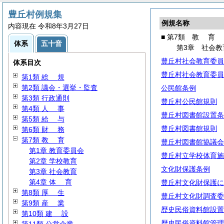
豊丘村例規集
例規名称
内容現在 令和8年3月27日
■ 第7類
教
育
体系
五十音
第3章 社会教
豊丘村社会教育委員
体系目次
豊丘村社会教育委員
第1類
総
規
第2類 議会・選挙・監査
公民館条例
第3類 行政通則
豊丘村公民館規則
第4類
人
事
豊丘村図書館設置条
第5類
給
与
豊丘村図書館規則
第6類
財
務
第7類
教
育
豊丘村図書館協議会
第1章 教育委員会
豊丘村立学校体育施
第2章 学校教育
文化財保護条例
第3章 社会教育
第4章
体
育
豊丘村文化財保護に
第8類
厚
生
豊丘村文化財調査委
第9類
産
業
歴史民俗資料館設置
第10類
建
設
歴史民俗資料館管理