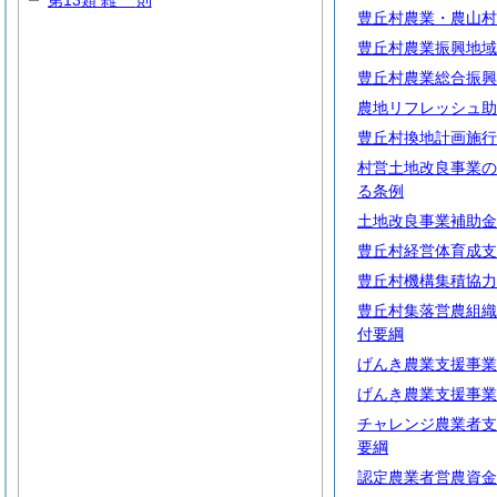
第13類
雑
則
豊丘村農業・農山村
豊丘村農業振興地域
豊丘村農業総合振興
農地リフレッシュ助
豊丘村換地計画施行
村営土地改良事業の
る条例
土地改良事業補助金
豊丘村経営体育成支
豊丘村機構集積協力
豊丘村集落営農組織
付要綱
げんき農業支援事業
げんき農業支援事業
チャレンジ農業者支
要綱
認定農業者営農資金