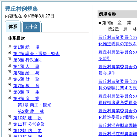
豊丘村例規集
例規名称
内容現在 令和8年3月27日
■ 第9類
産
業
体系
五十音
第2章
農
豊丘村農業委員会の
体系目次
化推進委員の定数を
第1類
総
規
豊丘村農業委員会の
第2類 議会・選挙・監査
る規則
第3類 行政通則
第4類
人
事
豊丘村農業委員会の
第5類
給
与
員会規則
第6類
財
務
豊丘村農業委員会の
第7類
教
育
員の委嘱に関する規
第8類
厚
生
豊丘村農業委員会の
第9類
産
業
員候補者選考委員会
第1章 商工・観光
豊丘村農業委員会の
第2章
農
林
化推進委員の報酬の
第10類
建
設
第11類 公営企業
豊丘村滞在型農園施
第12類
防
災
豊丘村滞在型農園施