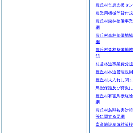
豊丘村営農支援セン
農業用機械等貸付規
豊丘村森林整備事業
綱
豊丘村森林整備地域
綱
豊丘村森林整備地域
領
村営林道事業費分担
豊丘村林道管理規則
豊丘村火入れに関す
鳥獣保護及び狩猟に
豊丘村有害鳥獣駆除
綱
豊丘村鳥獣被害対策
等に関する要綱
畜産施設臭気対策検