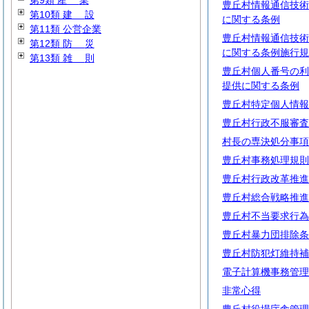
第9類
産
業
豊丘村情報通信技術
第10類
建
設
に関する条例
第11類 公営企業
豊丘村情報通信技術
第12類
防
災
に関する条例施行規
第13類
雑
則
豊丘村個人番号の利
提供に関する条例
豊丘村特定個人情報
豊丘村行政不服審査
村長の専決処分事項
豊丘村事務処理規則
豊丘村行政改革推進
豊丘村総合戦略推進
豊丘村不当要求行為
豊丘村暴力団排除条
豊丘村防犯灯維持補
電子計算機事務管理
非常心得