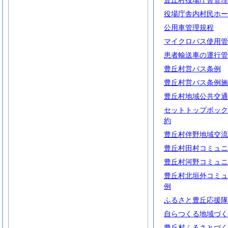
豊丘村役場庁舎管理
役場庁舎内村民ホー
公用車管理規程
マイクロバス使用管
患者輸送車の運行管
豊丘村営バス条例
豊丘村営バス条例施
豊丘村地域公共交通
セットトップボック
約
豊丘村伴野地域交流
豊丘村田村コミュニ
豊丘村河野コミュニ
豊丘村北垣外コミュ
例
ふるさと豊丘応援隊
自らつくる地域づく
豊丘村ふるさとづく