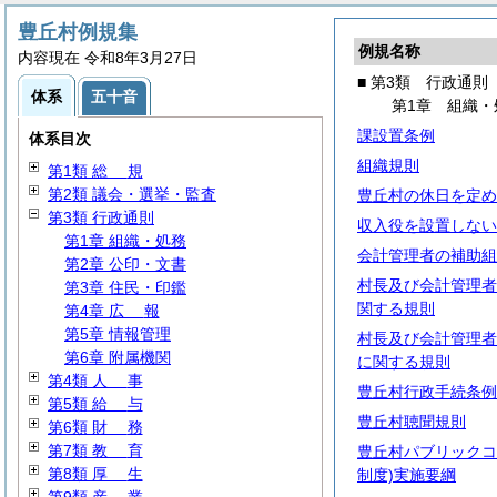
豊丘村例規集
例規名称
内容現在 令和8年3月27日
■ 第3類 行政通則
体系
五十音
第1章 組織・
課設置条例
体系目次
組織規則
第1類
総
規
第2類 議会・選挙・監査
豊丘村の休日を定め
第3類 行政通則
収入役を設置しない
第1章 組織・処務
会計管理者の補助組
第2章 公印・文書
村長及び会計管理者
第3章 住民・印鑑
関する規則
第4章
広
報
第5章 情報管理
村長及び会計管理者
第6章 附属機関
に関する規則
第4類
人
事
豊丘村行政手続条例
第5類
給
与
豊丘村聴聞規則
第6類
財
務
第7類
教
育
豊丘村パブリックコ
第8類
厚
生
制度)実施要綱