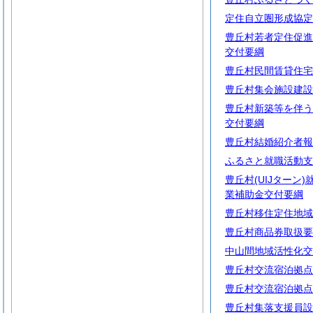
定住自立圏形成協定
豊丘村若者定住促進
交付要綱
豊丘村民間賃貸住宅
豊丘村集会施設建設
豊丘村新築等を伴う
交付要綱
豊丘村結婚紹介者報
ふるさと就職活動支
豊丘村(UIJターン
業補助金交付要綱
豊丘村移住定住地域
豊丘村商品券取扱要
中山間地域活性化交
豊丘村交流宿泊拠点
豊丘村交流宿泊拠点
豊丘村集落支援員設